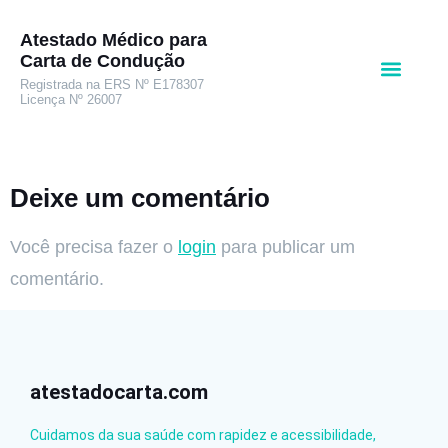
Atestado Médico para
Carta de Condução
Registrada na ERS Nº E178307
Licença Nº 26007
Deixe um comentário
Você precisa fazer o
login
para publicar um
comentário.
atestadocarta.com
Cuidamos da sua saúde com rapidez e acessibilidade,