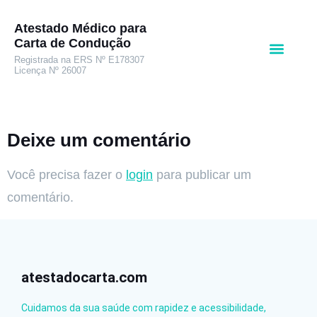
Atestado Médico para
Carta de Condução
Registrada na ERS Nº E178307
Licença Nº 26007
Deixe um comentário
Você precisa fazer o
login
para publicar um
comentário.
atestadocarta.com
Cuidamos da sua saúde com rapidez e acessibilidade,