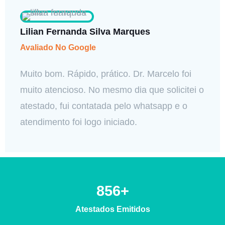
Lilian Fernanda Silva Marques
Avaliado No Google
Muito bom. Rápido, prático. Dr. Marcelo foi
muito atencioso. No mesmo dia que solicitei o
atestado, fui contatada pelo whatsapp e o
atendimento foi logo iniciado.
856
+
Atestados Emitidos