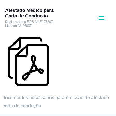
Atestado Médico para
Carta de Condução
Registrada na ERS Nº E178307
Licença Nº 26007
documentos necessários para emissão de atestado
carta de condução